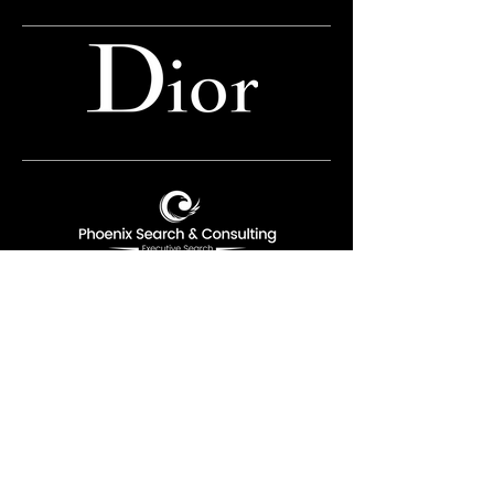
Bist du interessiert?
Hier geht's zum Kontaktformular
imprint
privacy
_cc781905-5cde-
3194-bb3b-136bad5cf58d
Conditions